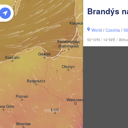
LATV
Brandýs n
Šiauliai
Klaipėda
World
/
Czechia
/
St
LITHUANIA
50°10'N / 14°39'E / Alti
Калининград

(Kaliningrad)
V
Gdańsk
Koszalin
Гродна

Olsztyn
(Hrodna)
Bydgoszcz
Poznań
Брэст

Warszawa
(Brest)
ona Góra
Łódź
POLAND
Lublin
Wrocław