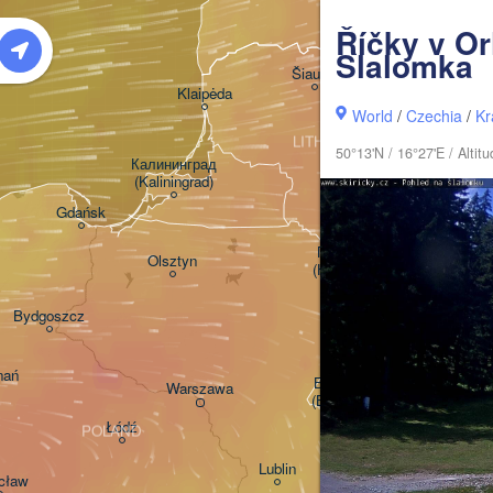
LATVIA
Říčky v Or
Slalomka
Šiauliai
Daugavp
Klaipėda
World
/
Czechia
/
Kr
LITHUANIA
50°13'N / 16°27'E / Alti
Калининград

(Kaliningrad)
Vilnius
Gdańsk
Гродна

Olsztyn
(Hrodna)
Баранавічы

Bydgoszcz
(Baranavičy)
nań
Пінск

Брэст

Warszawa
(Pinsk)
(Brest)
Łódź
POLAND
Lublin
cław