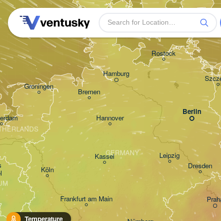
Rostock
Hamburg
Szcz
Groningen
Bremen
Berlin
erdam
Hannover
THERLANDS
GERMANY
Leipzig
Kassel
 

Dresden
Köln
l
UM
Frankfurt am Main
Prah
Temperature