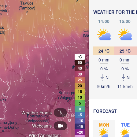
Тамбов

ецк

(Tambov)
petsk)
WEATHER FOR THE 
k
Балаково

14:00
15:00
(Balakovo)
ж

Саратов

zh)
(Saratov)
24 °C
25 °C
°C
0 mm
0 mm
Камышин

50
(Kamyshin)
0 %
0 %
40
30
N
N
25
20
9 km/h
11 km/h
15
Волгоград

ьк

(Volgograd)
10
sk)
5
H
0
FORECAST
Weather Fronts
−5
Волгодонск

(Volgodonsk)
−10
-на-Дону

MON
TUE
Webcams
−15
v-na-Donu)
−20
Wind Animation: