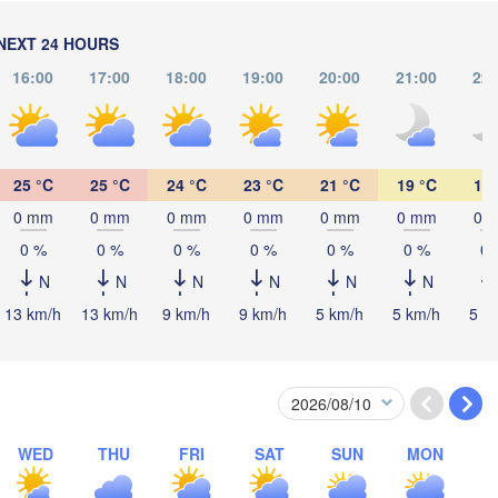
NEXT 24 HOURS
16:00
17:00
18:00
19:00
20:00
21:00
22:
Оренбург

(Orenburg)
Орск

Орал

(Orsk)
(Oral)
25 °C
25 °C
24 °C
23 °C
21 °C
19 °C
18 
Ақтөбе

0 mm
0 mm
0 mm
0 mm
0 mm
0 mm
0 
(Aktobe)
0 %
0 %
0 %
0 %
0 %
0 %
0 
N
N
N
N
N
N
13 km/h
13 km/h
9 km/h
9 km/h
5 km/h
5 km/h
5 k
Атырау

WED
THU
FRI
SAT
SUN
MON
(Atıraw)