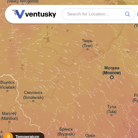
(Veliky Novgorod)
Яр
(Y
Тверь

(Tver)
Москва

(Moscow)
Віцебск

(Viciebsk)
Смоленск

Ря
(Smolensk)
(R
Тула

(Tula)
Магілёў

(Mahilioŭ)
Брянск



(Bryansk)
Орёл

k)
Temperature