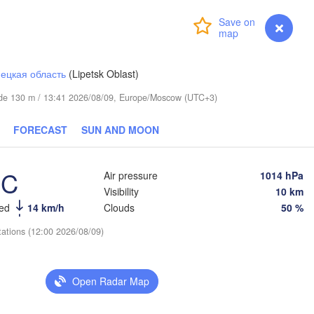
Пермь

Login
Premium
myVentusky
Forecast
Н
(Perm)
(
ецкая область
(Lipetsk Oblast)
Ижевск

itude 130 m / 13:41 2026/08/09, Europe/Moscow (UTC+3)
(Izhevsk)
FORECAST
SUN AND MOON
Нефтекамск

(Neftekamsk)


Набережные Челны

n)
(Naberezhnye Chelny)
°C
Air pressure
1014 hPa
З
Visibility
10 km
(
eed
14 km/h
Clouds
50 %
Уфа

(Ufa)
tations (12:00 2026/08/09)
Стерлитамак

Open Radar Map
(Sterlitamak)
Магнитог
(Magnito
Самара

(Samara)