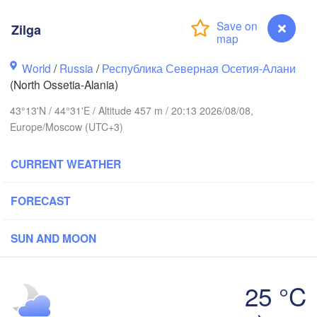
Zilga
Волгоград

к

(Volgograd)
sk)
World
/
Russia
/
Республика Северная Осетия-Алани
(North Ossetia-Alania)
Волгодонск

(Volgodonsk)
43°13'N / 44°31'E / Altitude 457 m / 20:13 2026/08/08,
на-Дону

-na-Donu)
Europe/Moscow (UTC+3)
Астрахань

Элиста

CURRENT WEATHER
(Astrakhan)
(Elista)
FORECAST
Ставрополь



(Stavropol)
r)
SUN AND MOON
чи

Нальчик

25 °C
Грозный

ochi)
(Nalchik)
(Grozny)
Zilga
Махачкала
