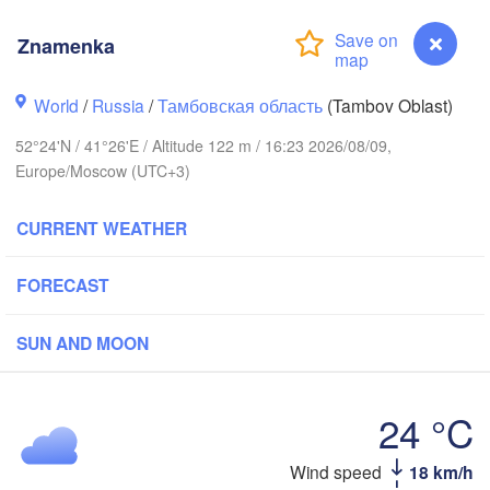
Ярославль

(Yaroslavl)
Znamenka
World
/
Russia
/
Тамбовская область
(Tambov Oblast)
Нижний Новгород

Владимир

(Nizhny Novgorod)
52°24'N / 41°26'E / Altitude 122 m / 16:23 2026/08/09,
(Vladimir)
Москва

Europe/Moscow (UTC+3)
(Moscow)
CURRENT WEATHER
Рязань

FORECAST
(Ryazan)
Тула

Саранск

(Tula)
(Saransk)
SUN AND MOON
Пенза

(Penza)
24 °C
)
Тамбов

Липецк

(Tambov)
(Lipetsk)
Wind speed
18 km/h
Znamenka