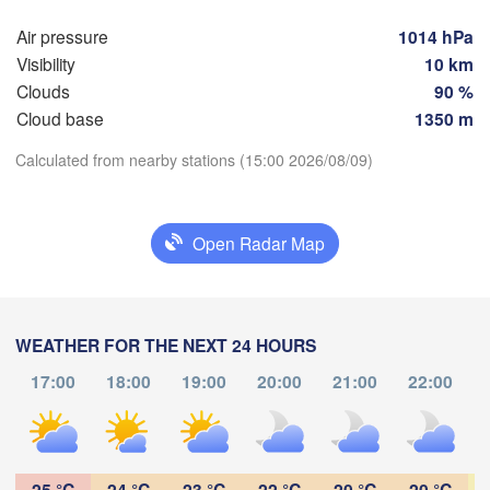


Воронеж

Air pressure
1014 hPa
Сарато
k)
(Voronezh)
Старый Оскол

(Sarat
Visibility
10 km
(Stary Oskol)
Clouds
90 %
Cloud base
1350 m
Камышин



Calculated from nearby stations (15:00 2026/08/09)
(Kamyshin)
iv)
Download App
Open Radar Map
Temperature
Волгоград

Луганськ

(Volgograd)
(Luhansk)
Донецьк

2 m above ground
(Donetsk)
Волгодонск

WEATHER FOR THE NEXT 24 HOURS
(Volgodonsk)
Th
Fr
Sa
Su
Mo
Tu
We
Ростов-на-Дону

17:00
18:00
19:00
20:00
21:00
22:00
(Rostov-na-Donu)
Aug 06
Aug 07
Aug 08
Aug 09
Aug 10
Aug 11
Aug 12
Элиста

10
11
12
13
14
15
16
(Elista)
:00
:00
:00
:00
:00
:00
:00
25 °C
24 °C
23 °C
22 °C
20 °C
20 °C