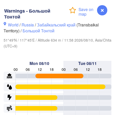
Warnings - Большой
Тонтой
World
/
Russia
/
Забайкальский край
(Transbaikal
Territory) /
Большой Тонтой
51°49'N / 117°45'E / Altitude 634 m / 11:58 2026/08/10, Asia/Chita
(UTC+9)
Mon 08/10
Tue 08/11
00
06
12
18
00
06
12
18
L
Чита

(Chita)
Warnings - Большой Тонтой