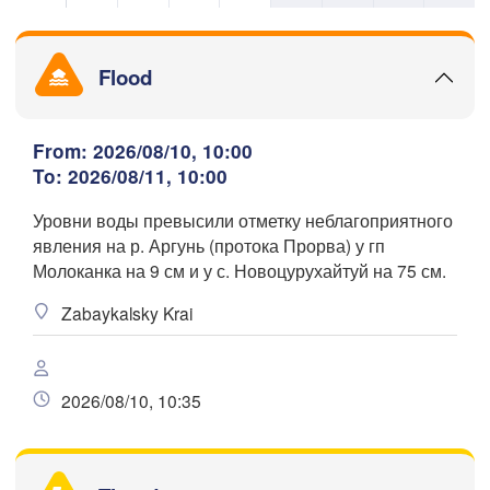
Flood
满洲里市

From: 2026/08/10, 10:00
(Manzhouli)
呼伦贝尔市

To: 2026/08/11, 10:00
Download App
(Hulunbuir)
Уровни воды превысили отметку неблагоприятного
явления на р. Аргунь (протока Прорва) у гп
Temperature
Молоканка на 9 см и у с. Новоцурухайтуй на 75 см.
Zabaykalsky Krai
2 m above ground
Fr
Sa
Su
Mo
Tu
We
Th
Aug 07
Aug 08
Aug 09
Aug 10
Aug 11
Aug 12
Aug 13
2026/08/10, 10:35
白
00
01
02
03
04
05
06
(Ba
:00
:00
:00
:00
:00
:00
:00