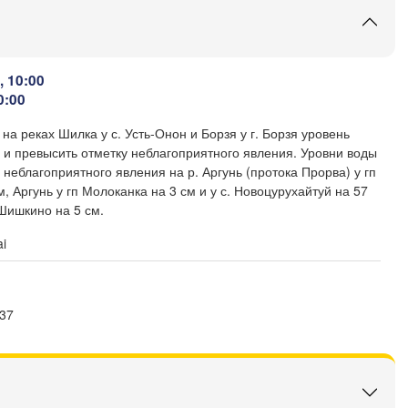
, 10:00
0:00
Комсомольск-

на-Амуре

на реках Шилка у с. Усть-Онон и Борзя у г. Борзя уровень
(Komsomolsk-on-A
 и превысить отметку неблагоприятного явления. Уровни воды
неблагоприятного явления на р. Аргунь (протока Прорва) у гп
, Аргунь у гп Молоканка на 3 см и у с. Новоцурухайтуй на 57
. Шишкино на 5 см.
i
Хабаровск

(Khabarovsk)
伊春市

:37
(Yichun)
佳木斯市

(Jiamusi)