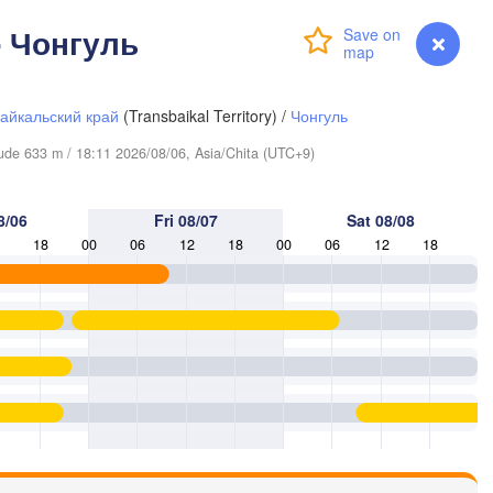
- Чонгуль
Login
Premium
myVentusky
Forecast
айкальский край
(Transbaikal Territory) /
Чонгуль
itude 633 m / 18:11 2026/08/06, Asia/Chita (UTC+9)
8/06
Fri 08/07
Sat 08/08
18
00
06
12
18
00
06
12
18