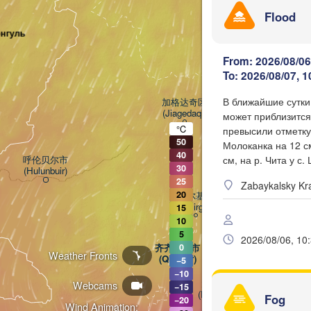
Flood
онгуль
From: 2026/08/06
To: 2026/08/07, 1
В ближайшие сутки 
加格达奇区

黑河市

(Jiagedaqi)
может приблизится
(Heihe)
°C
превысили отметку 
50
Молоканка на 12 см
40
см, на р. Чита у с
呼伦贝尔市

30
(Hulunbuir)
25
Zabaykalsky Kra
20
尼尔基镇

(Nirgi)
15
10
5
2026/08/06, 10
齐齐哈尔市

0
Weather Fronts
(Qiqihar)
−5
−10
绥化市

大庆市

Webcams
−15
(Suihua)
(Daqing)
Fog
−20
Wind Animation: