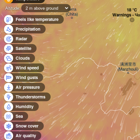
Altitude:
2 m above ground
Чита

(Chita)
Warnings - Ч
Feels like temperature
Precipitation
Radar
Satellite
Clouds
满洲里市

Wind speed
(Manzhouli)
Wind gusts
Air pressure
Thunderstorms
Humidity
Sea
Snow cover
Air quality