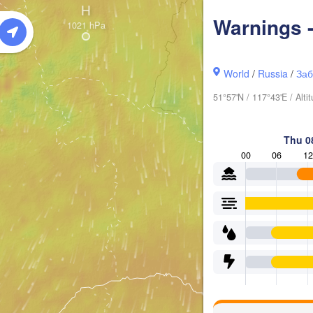
H
Warnings 
World
/
Russia
/
Заб
51°57'N / 117°43'E / Alt
Thu 0
00
06
12