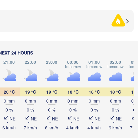
Черкаси

(Poltava)
нниця

(Cherkasy)
Кременчук

nnytsia)
(Kremenchuk)
Кропивницький

UKRAINE
Дніпро

(Kropyvnytskyi)
(Dnipro)
Донець
Кривий Ріг

(Donet
(Kryvyi Rih)
NEXT 24 HOURS
Миколаїв

Мелітополь

LDOVA
Chișinău
(Mykolaiv)
(Melitopol)
21:00
22:00
23:00
00:00
01:00
02:00
03:
Одеса

tomorrow
tomorrow
tomorrow
tomo
(Odesa)
Керчь

ți
20 °C
19 °C
19 °C
18 °C
18 °C
18 °C
17 
(Kerch)
0 mm
0 mm
0 mm
0 mm
0 mm
0 mm
0 
Севастополь

(Sevastopol)
0 %
0 %
0 %
0 %
0 %
0 %
0 
onstanța
NE
NE
NE
NE
NE
NE
6 km/h
7 km/h
6 km/h
4 km/h
4 km/h
6 km/h
7 k


a)