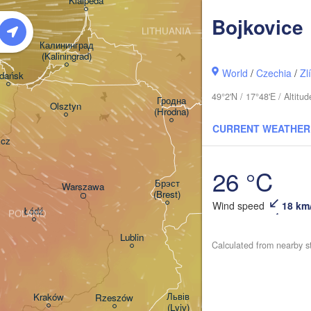
Klaipėda
Bojkovice
LITHUANIA
Калининград

(Kaliningrad)
Vilnius
World
/
Czechia
/
Zl
dańsk
Мінск

49°2'N / 17°48'E / Altit
(Minsk)
Гродна

Olsztyn
(Hrodna)
BELAR
CURRENT WEATHER
Баранавічы

zcz
(Baranavičy)
Салігорск

(Salihorsk)
26 °C
Пінск

Брэст

Warszawa
(Pinsk)
(Brest)
Wind speed
18 km
Łódź
POLAND
Lublin
Calculated from nearby s
Рівне

(Rivne)
Ж
(
Львів

Kraków
Rzeszów
(Lviv)