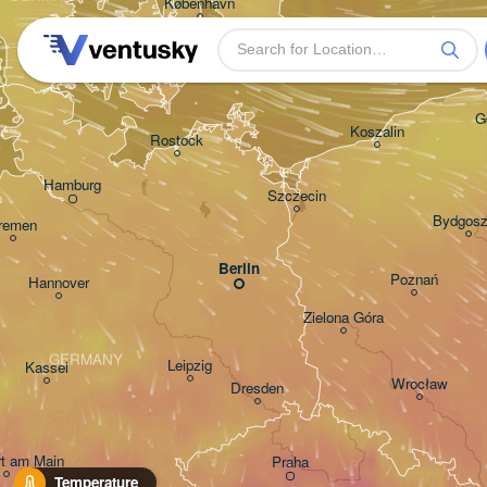
København
G
Koszalin
Rostock
Hamburg
Szczecin
Bydgos
remen
Berlin
Poznań
Hannover
Zielona Góra
GERMANY
Leipzig
Kassel
Wrocław
Dresden
rt am Main
Praha
Temperature