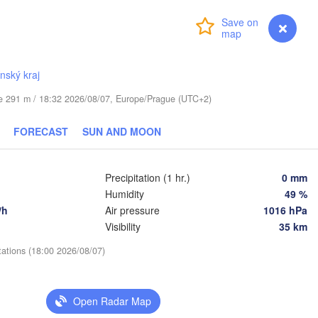
Віцебск

Login
Premium
myVentusky
Forecast
(Viciebsk)
Смоленск

(Smolensk)
ínský kraj
Тула

(Tula)
Магілёў

ude 291 m / 18:32 2026/08/07, Europe/Prague (UTC+2)
(Mahilioŭ)
Брянск

US
FORECAST
SUN AND MOON
Бабруйск

(Bryansk)
Орёл

(Babrujsk)
(Oryol)
Гомель

Precipitation (1 hr.)
0 mm
(Homieĺ)
Мазыр

Humidity
49 %
(Mazyr)
Курск

/h
Air pressure
1016 hPa
(Kursk)
Чернігів

Visibility
35 km
Старый О
(Chernihiv)
(Stary O
Суми

tations (18:00 2026/08/07)
(Sumy)
Київ

итомир

(Kyiv)
Zhytomyr)
Харків

Open Radar Map
(Kharkiv)
Полтава
