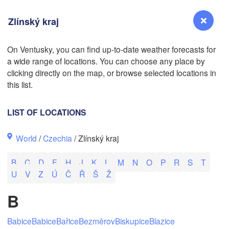
Zlínský kraj
On Ventusky, you can find up-to-date weather forecasts for
a wide range of locations. You can choose any place by
Reno
clicking directly on the map, or browse selected locations in
NEVADA
this list.
Sacramento
LIST OF LOCATIONS
San Jose
World
/
Czechia
/ Zlínský kraj
CALIFORNIA
Fresno
B
C
D
F
H
J
K
L
M
N
O
P
R
S
T
L
Las Vegas
U
V
Z
Ú
Č
Ř
Š
Ž
Bakersfield
B
Santa Maria
Babice
Babice
Bařice
Bezměrov
Biskupice
Blazice
Los Angeles