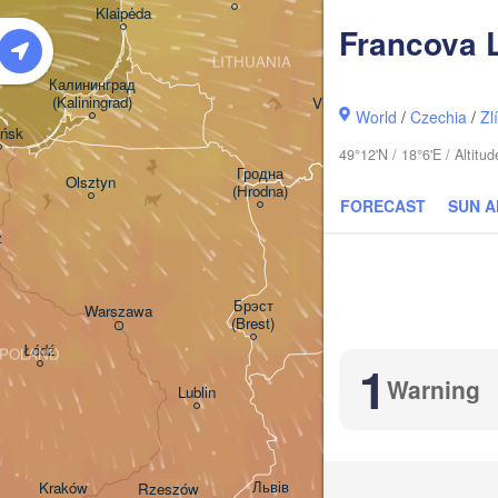
Klaipėda
Francova 
LITHUANIA
Калининград

(Kaliningrad)
Vilnius
World
/
Czechia
/
Zl
ńsk
Мінск

49°12'N / 18°6'E / Altit
(Minsk)
Гродна

Olsztyn
(Hrodna)
FORECAST
SUN 
BELARU
Баранавічы

z
(Baranavičy)
Салігорск

(Salihorsk)
Пінск

Брэст

Warszawa
(Pinsk)
(Brest)
Łódź
POLAND
1
Warning
Lublin
Рівне

(Rivne)
Жит
(Zh
Львів

Kraków
Rzeszów