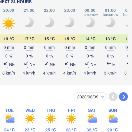
NEXT 24 HOURS
Полтава

Черкаси

(Poltava)
ця

(Cherkasy)
20:00
21:00
22:00
23:00
00:00
01:00
02:
Кременчук

tsia)
tomorrow
tomorrow
tomo
(Kremenchuk)
Кропивницький

UKRAINE
Дніпро

(Kropyvnytskyi)
(Dnipro)
Донецьк

Кривий Ріг

19 °C
17 °C
15 °C
15 °C
14 °C
13 °C
13 
(Donetsk
(Kryvyi Rih)
0 mm
0 mm
0 mm
0 mm
0 mm
0 mm
0 
Миколаїв

0 %
0 %
0 %
0 %
0 %
0 %
0 
Мелітополь

DOVA
hișinău
(Mykolaiv)
(Melitopol)
NE
NE
NE
NE
NE
E
Одеса

(Odesa)
6 km/h
4 km/h
4 km/h
4 km/h
4 km/h
3 km/h
3 k
Керчь

(Kerch)
Севастополь

(Sevastopol)
TUE
WED
THU
FRI
SAT
SUN
stanța
24 °C
23 °C
25 °C
28 °C
32 °C
29 °C