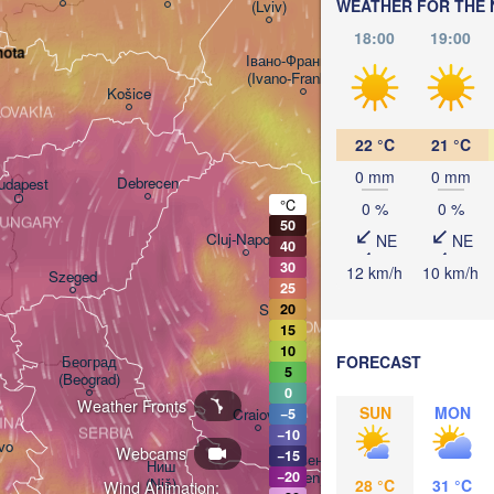
WEATHER FOR THE 
(Lviv)
Хмельницький

Вінни
18:00
19:00
(Khmelnytskyi)
hota
(Vinny
Івано-Франківськ

(Ivano-Frankivsk)
Košice
Чернівці

LOVAKIA
(Chernivtsi)
22 °C
21 °C
0 mm
0 mm
Debrecen
udapest
°C
0 %
0 %
MOL
C
UNGARY
50
Cluj-Napoca
NE
NE
40
30
12 km/h
10 km/h
Szeged
25
Sibiu
20
Brașov
ROMANIA
15
Galați
10
Београд

FORECAST
5
(Beograd)
0
Weather Fronts
București
 

SUN
MON
Craiova
−5
INA
Con
SERBIA
−10
vo
Webcams
−15
Плевен

Ниш

Варна

(Pleven)
−20
(Niš)
28 °C
31 °C
Wind Animation:
(Varna)