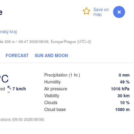
(Mosc
e
Login
Premium
myVentusky
Forecast
Віцебск

(Viciebsk)
Смоленск

(Smolensk)
ínský kraj
Тула
(Tula
Магілёў

tude 205 m / 09:47 2026/08/06, Europe/Prague (UTC+2)
)
(Mahilioŭ)
FORECAST
SUN AND MOON
Брянск

RUS
Бабруйск

(Bryansk)
Орёл

(Babrujsk)


(Oryol)
k)
°C
Precipitation (1 hr.)
0 mm
Гомель

(Homieĺ)
Humidity
49 %
Мазыр

eed
7 km/h
Air pressure
1016 hPa
(Mazyr)
Курск

Visibility
30 km
(Kursk)
Чернігів

Старый 
(Chernihiv)
Clouds
10 %
(Stary
Суми

Cloud base
1080 m
(Sumy)
Київ

tations (09:00 2026/08/06)
Житомир

(Kyiv)
(Zhytomyr)
Харків

(Kharkiv)