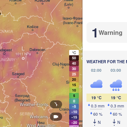
Rzeszów
(Lviv)
Хмельницький

Вінни
(Khmelnytskyi)
v
(Vinny
Івано-Франківськ

(Ivano-Frankivsk)
1
Košice
Чернівці

Warning
OVAKIA
(Chernivtsi)
L
H
Debrecen
udapest
°C
50
MOLD
Ch
UNGARY
WEATHER FOR THE 
40
Cluj-Napoca
30
02:00
03:00
Szeged
25
20
Sibiu
Brașov
15
ROMANIA
Galați
10
Београд

5
19 °C
19 °C
(Beograd)
0
Weather Fronts
0.3 mm
0.3 mm
−5
București


Craiova
INA
Cons
−10
60 %
60 %
SERBIA
Webcams
vo
−15
Плевен

N
N
Ниш

−20
Варна

Wind Animation:
(Pleven)
(Niš)