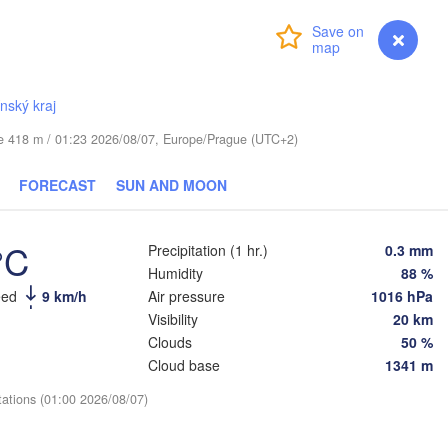
(Moscow)
Login
Premium
myVentusky
Forecast
Віцебск

(Viciebsk)
Смоленск

(Smolensk)
ínský kraj
Тула

ude 418 m / 01:23 2026/08/07, Europe/Prague (UTC+2)
(Tula)
Магілёў

(Mahilioŭ)
FORECAST
SUN AND MOON
Брянск

Бабруйск

(Bryansk)
Орёл

(Babrujsk)
(Oryol)
°C
Precipitation (1 hr.)
0.3 mm
Гомель

Humidity
88 %
(Homieĺ)
Мазыр

eed
9 km/h
Air pressure
1016 hPa
(Mazyr)
Курск

Visibility
20 km
(Kursk)
Чернігів

Clouds
50 %
Старый Оско
(Chernihiv)
(Stary Osk
Cloud base
1341 m
Суми

(Sumy)
tations (01:00 2026/08/07)
Київ

омир

(Kyiv)
tomyr)
Харків
