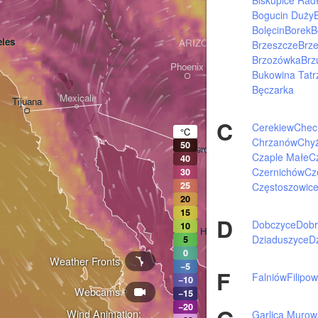
Bogucin Duży
Bolęcin
Borek
B
les
ARIZONA
Brzeszcze
Brze
Brzozówka
Brz
Phoenix
Bukowina Tatr
Bęczarka
Mexicali
Tijuana
Tucson
C
Cerekiew
Chec
°C
Chrzanów
Chy
50
Heroica Nogales
Czaple Małe
C
40
Czernichów
Cz
30
25
Częstoszowic
20
15
D
Dobczyce
Dob
10
Hermosillo
Dziaduszyce
D
5
0
Weather Fronts
−5
F
Falniów
Filipow
−10
Webcams
Ciudad Obregón
−15
−20
Wind Animation:
Garlica Muro