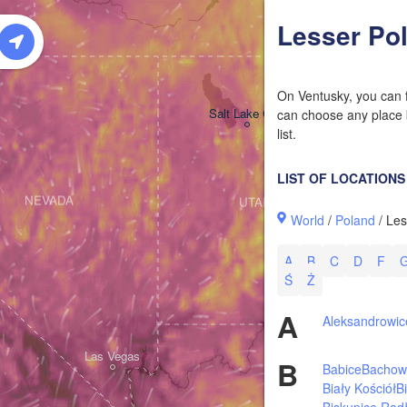
W
Lesser Po
On Ventusky, you can f
Salt Lake City
can choose any place b
list.
LIST OF LOCATIONS
NEVADA
UTAH
World
/
Poland
/ Les
A
B
C
D
F
Ś
Ż
A
Aleksandrowic
Las Vegas
B
Babice
Bachow
Biały Kościół
B
Biskupice Rad