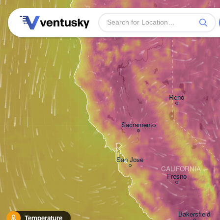
Reno
Sacramento
San Jose
CALIFORNIA
Fresno
Bakersfield
Temperature