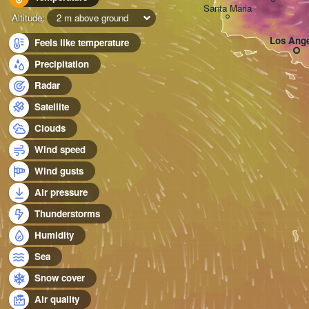
Santa Maria
Altitude:
2 m above ground
Los Ange
Feels like temperature
Precipitation
Radar
Satellite
Clouds
Wind speed
Wind gusts
Air pressure
Thunderstorms
Humidity
Sea
Snow cover
Air quality