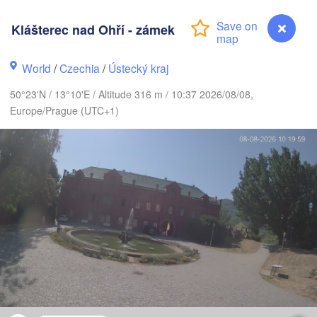
DENMARK
København
Klášterec nad Ohří - zámek
World
/
Czechia
/
Ústecký kraj
50°23'N / 13°10'E / Altitude 316 m / 10:37 2026/08/08,
Koszalin
Europe/Prague (UTC+1)
Rostock
Hamburg
Szczecin
H
Bydg
Bremen
Berlin
Poznań
Hannover
Zielona Góra
GERMANY
Leipzig
Kassel
Wrocław
Dresden
Klášterec nad Ohří - zámek