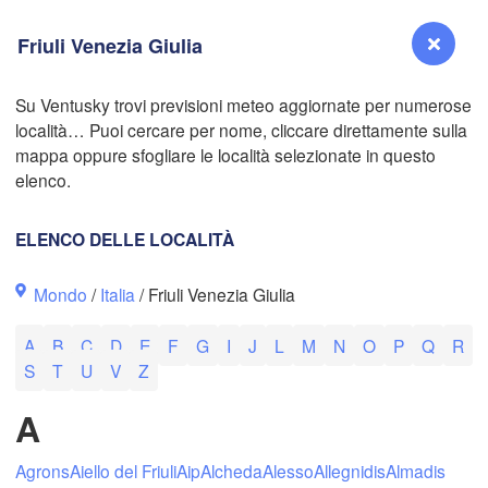
Friuli Venezia Giulia
B
Su Ventusky trovi previsioni meteo aggiornate per numerose
località… Puoi cercare per nome, cliccare direttamente sulla
Reno
mappa oppure sfogliare le località selezionate in questo
NEVADA
elenco.
Sacramento
ELENCO DELLE LOCALITÀ
San Jose
Mondo
/
Italia
/ Friuli Venezia Giulia
CALIFORNIA
Fresno
A
B
C
D
E
F
G
I
J
L
M
N
O
P
Q
R
Las Vegas
S
T
U
V
Z
Bakersfield
A
Santa Maria
Agrons
Aiello del Friuli
Aip
Alcheda
Alesso
Allegnidis
Almadis
Los Angeles