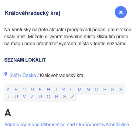
Královéhradecký kraj
Na Ventusky najdete aktuální předpovědi počasí pro širokou
škálu míst. Můžete si vybrat libovolné místo kliknutím přímo
N
Reno
na mapu nebo procházet vybraná místa v tomto seznamu.
NEVADA
Sacramento
SEZNAM LOKALIT
Svět
/
Česko
/ Královéhradecký kraj
San Jose
CALIFORNIA
A
B
C
D
F
H
J
K
L
M
N
O
P
R
S
Fresno
T
U
V
Z
Ú
Č
Ř
Š
Ž
Las Vegas
A
Bakersfield
Santa Maria
Adamov
Adršpach
Albrechtice nad Orlicí
Arnoštov
Arnultovice
Los Angeles